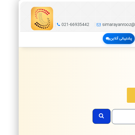
021-66935442
simarayanrooz@
پشتیبانی آنلاین