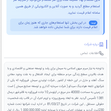
فایل استعلام بهاء ضمیمه شده برای هر استعلام می‌توانید از شرایط هر
استعلام مطلع گردید و به صورت آنلاین و الکترونیکی از طریق همین
سامانه اعلام قیمت نمایید.
در این بخش تنها استعلام‌های جاری که هنوز زمان برای
توجه:
اعلام قیمت دارند برای شما نمایش داده خواهد شد.
درباره شرکت
اطلاعات تماس
با توجه به نیاز مبرم میهن اسلامی به سیمان برای رشد و توسعه صنعتی و اقتصادی و با
هدف بالابردن سطح زندگی مردم منطقه برای ایجاد اشتغال و به علت وجود معادن
سنگ آهك و مارل در این خطه از كشور , شركت تولیدی سیمان فیروزكوه که یکی از
شرکتهای تابعه هولدینگ سیدکو ( شرکت سرمایه گذاری و توسعه صنایع سیمان ) است
در زمینی به مساحت 40000 متر مربع در كیلومتر 10 جاده فیروزكوه به قائم شهر درسال
1381 تأسیس گردید. نظر به ابعاد وسیع پروژه و لزوم اجراء آن در قالب یك شخصیت
حقوقی مستقل , این شرکت در تاریخ 81/03/27 در اداره ثبت شركتها تحت شماره
230ثبت گردید و عملیات اجرایی پروژه با سرمایه اولیه 1.000.000.000 ریال از اول