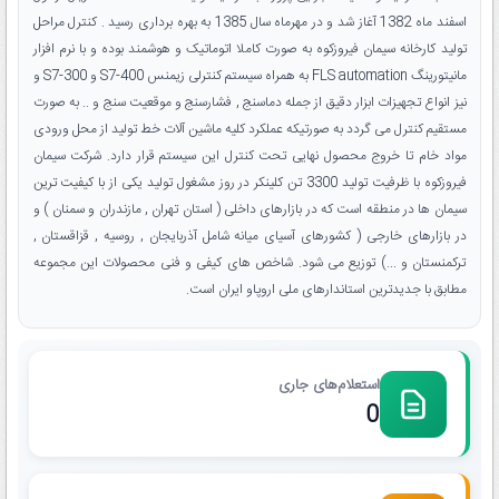
اسفند ماه 1382 آغاز شد و در مهرماه سال 1385 به بهره برداری رسید . کنترل مراحل
تولید کارخانه سیمان فیروزکوه به صورت کاملا اتوماتیک و هوشمند بوده و با نرم افزار
مانیتورینگ FLS automation به همراه سیستم کنترلی زیمنس S7-400 و S7-300 و
نیز انواع تجهیزات ابزار دقیق از جمله دماسنج , فشارسنج و موقعیت سنج و .. به صورت
مستقیم کنترل می گردد به صورتیکه عملکرد کلیه ماشین آلات خط تولید از محل ورودی
مواد خام تا خروج محصول نهایی تحت کنترل این سیستم قرار دارد. شرکت سیمان
فیروزکوه با ظرفیت تولید 3300 تن کلینکر در روز مشغول تولید یکی از با کیفیت ترین
سیمان ها در منطقه است که در بازارهای داخلی ( استان تهران , مازندران و سمنان ) و
در بازارهای خارجی ( کشورهای آسیای میانه شامل آذربایجان , روسیه , قزاقستان ,
ترکمنستان و ...) توزیع می شود. شاخص های کیفی و فنی محصولات این مجموعه
مطابق با جدیدترین استاندارهای ملی اروپاو ایران است.
استعلام‌های جاری
0