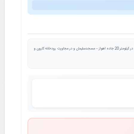
نیـروگاه حرارتی رامیـن از بزرگترین نیروگاه های حرارتی ( بخاری) کشـور می باشدکه با هدف تامین برق استان خوزستان و شبکه سراسری احداث گردیده است. نیروگاه رامین در کیلومتر 20 جاده اهواز – مسجدسلیمان و در مجاورت رودخانه کارون و