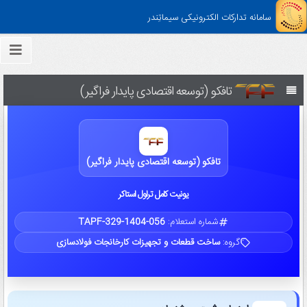
سامانه تدارکات الکترونیکی سیماتِندر
تافکو (توسعه اقتصادی پایدار فراگیر)
تافکو (توسعه اقتصادی پایدار فراگیر)
یونیت کامل تراول استاکر
شماره استعلام:
TAPF-329-1404-056
گروه:
ساخت قطعات و تجهیزات کارخانجات فولادسازی