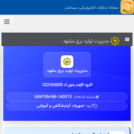
سامانه تدارکات الکترونیکی سیماتِندر
مدیریت تولید برق مشهد
مدیریت تولید برق مشهد
اکترود phمتر جنوی کد G22-924005
شماره استعلام:
MAPGM-86-140515
گروه:
تجهیزات آزمایشگاهی و آموزشی