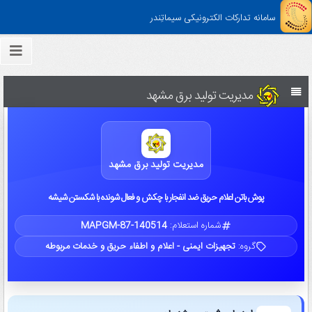
سامانه تدارکات الکترونیکی سیماتِندر
مدیریت تولید برق مشهد
مدیریت تولید برق مشهد
پوش باتن اعلام حریق ضد انفجار با چکش و فعال شونده با شکستن شیشه
شماره استعلام:
MAPGM-87-140514
گروه:
تجهیزات ایمنی - اعلام و اطفاء حریق و خدمات مربوطه