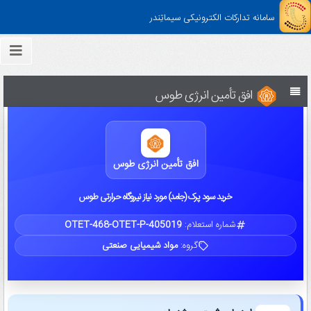
سامانه تدارکات الکترونیکی سیماتِندر
افق تأمین انرژی طوس
افق تأمین انرژی طوس
خرید سود پرک (جامد) مورد نیاز نیروگاه حرارتی طوس
شماره استعلام:
OTET-468-OTET-P-405019
گروه:
مواد شیمیایی صنعتی