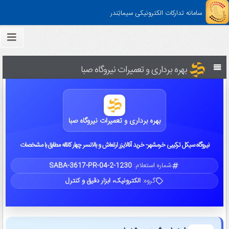
سامانه تدارکات الکترونیکی سیماتِندر
بهره برداری و تعمیرات نیروگاه صبا
بهره برداری و تعمیرات نیروگاه صبا
نیروگاه سیکل ترکیبی خرمشهر- خرید آنالایزر ارتعاش و بالانسر چهار کاناله مطابق با مشخصات
شماره استعلام:
SABA-3617-PR-04-2-1230
گروه:
الکترونیک، ابزار دقیق و کنترل