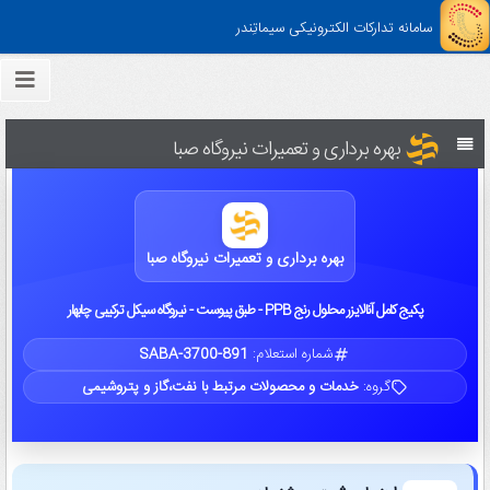
سامانه تدارکات الکترونیکی سیماتِندر
بهره برداری و تعمیرات نیروگاه صبا
بهره برداری و تعمیرات نیروگاه صبا
پکیج کامل آنالایزر محلول رنج PPB - طبق پیوست - نیروگاه سیکل ترکیبی چابهار
شماره استعلام:
SABA-3700-891
گروه:
خدمات و محصولات مرتبط با نفت،گاز و پتروشیمی