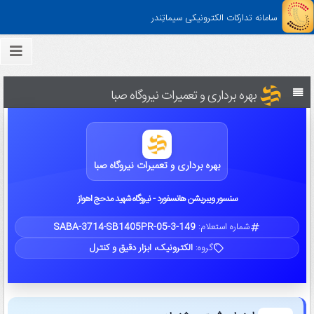
سامانه تدارکات الکترونیکی سیماتِندر
بهره برداری و تعمیرات نیروگاه صبا
بهره برداری و تعمیرات نیروگاه صبا
سنسور ویبریشن هانسفورد - نیروگاه شهید مدحج اهواز
شماره استعلام:
SABA-3714-SB1405PR-05-3-149
گروه:
الکترونیک، ابزار دقیق و کنترل