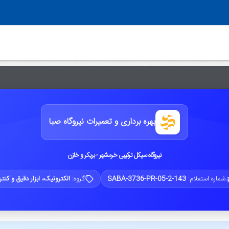
بهره برداری و تعمیرات نیروگاه صبا
نیروگاه سیکل ترکیبی خرمشهر - بریکر و خازن
شماره استعلام:
SABA-3736-PR-05-2-143
گروه:
الکترونیک، ابزار دقیق و کنت