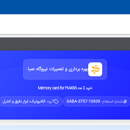
بهره برداری و تعمیرات نیروگاه صبا
خرید 2 عدد Memory card for FM458
شماره استعلام:
SABA-3757-10939
گروه:
الکترونیک، ابزار دقیق و کنترل