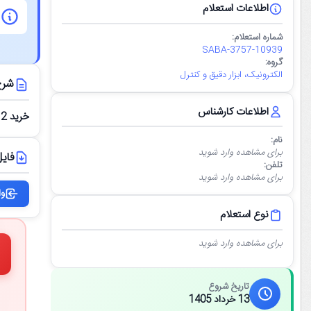
اطلاعات استعلام
شماره استعلام:
SABA-3757-10939
گروه:
الکترونیک، ابزار دقیق و کنترل
شرح
اطلاعات کارشناس
خرید 2 عدد Memory card for FM458
نام:
برای مشاهده وارد شوید
فایل
تلفن:
برای مشاهده وارد شوید
وا
نوع استعلام
برای مشاهده وارد شوید
تاریخ شروع
13 خرداد 1405