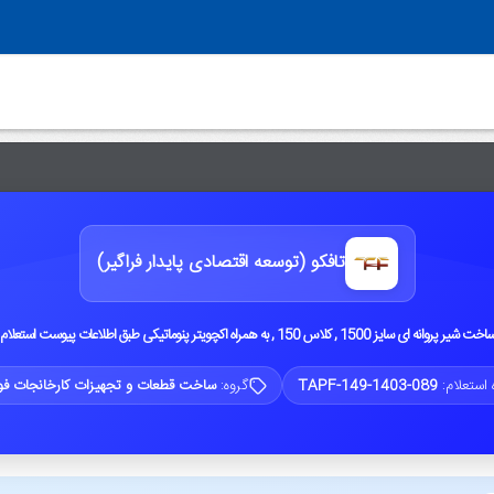
تافکو (توسعه اقتصادی پایدار فراگیر)
اخت شیر پروانه ای سایز 1500 , کلاس 150 , به همراه اکچویتر پنوماتیکی طبق اطلاعات پیوست استعلام
 استعلام:
TAPF-149-1403-089
گروه:
ساخت قطعات و تجهیزات کارخانجات فو