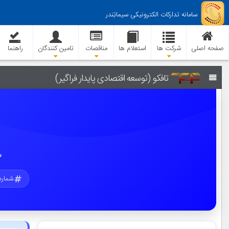
سامانه تدارکات الکترونیکی سیماتِندر
صفحه اصلی
شرکت ها
استعلام ها
مناقصات
تامین کنندگان
راهنما
تافکو (توسعه اقتصادی پایدار فراگیر)
س
شماره