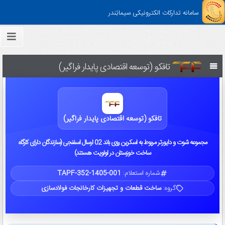
سامانه تدارکات الکترونیکی سیماتِندر
تافکو (توسعه اقتصادی پایدار فراگیر)
تافکو (توسعه اقتصادی پایدار فراگیر)
مجموعه شوت و دایورتر مربوط به اسکرین روی باند 02 ارسال اسفنجی (سازندگان دارای کارگاه
ساخت خوزستان در اولویت هستند)
شماره استعلام:
TAPF-352-1405-001
گروه:
ساخت قطعات و تجهیزات کارخانجات فولادسازی