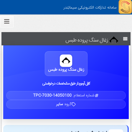
سامانه تدارکات الکترونیکی سیماتِندر
زغال سنگ پروده طبس
زغال سنگ پروده طبس
کابل آرموردار طبق مشخصات درخواستی
شماره استعلام:
TPC-7030-14050100
گروه:
سایر