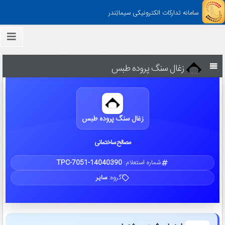
سامانه تدارکات الکترونیکی سیماتِندر
زغال سنگ پروده طبس
زغال سنگ پروده طبس
مصالح ساختمانی
شماره استعلام:
TPC-7051-14040390
گروه:
سایر