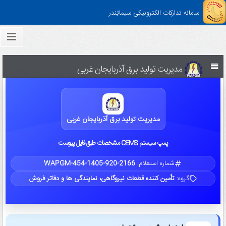
سامانه تدارکات الکترونیکی سیماتِندر
مدیریت تولید برق آذربایجان غربی
مدیریت تولید برق آذربایجان غربی
پمپ سيستم CEMS مشخصات طبق فايل پيوست
شماره استعلام:
WAPGM-454-1405-920-2166
گروه:
تأمین کننده قطعات نیروگاهی، نمایندگی ها و دفاتر فروش