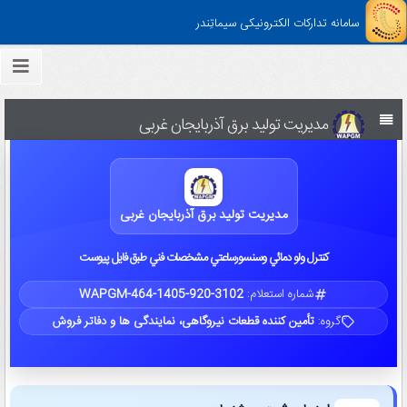
سامانه تدارکات الکترونیکی سیماتِندر
مدیریت تولید برق آذربایجان غربی
مدیریت تولید برق آذربایجان غربی
كنترل ولو دمائي وسنسورساعتي مشخصات فني طبق فايل پيوست
شماره استعلام:
WAPGM-464-1405-920-3102
گروه:
تأمین کننده قطعات نیروگاهی، نمایندگی ها و دفاتر فروش