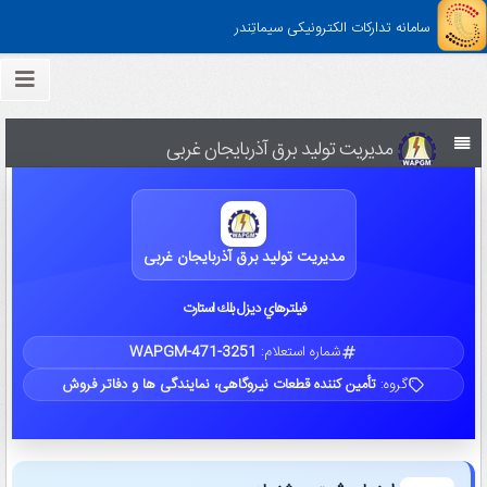
سامانه تدارکات الکترونیکی سیماتِندر
مدیریت تولید برق آذربایجان غربی
مدیریت تولید برق آذربایجان غربی
فيلترهاي ديزل بلك استارت
شماره استعلام:
WAPGM-471-3251
گروه:
تأمین کننده قطعات نیروگاهی، نمایندگی ها و دفاتر فروش