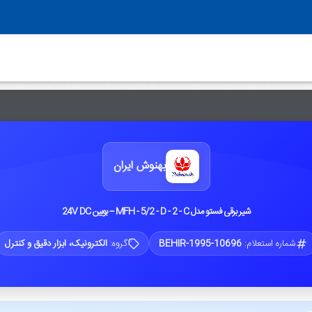
بهنوش ایران
شیر برقی فستو مدل MFH - 5/2 - D - 2 - C -- بوبین 24V DC
شماره استعلام:
BEHIR-1995-10696
گروه:
الکترونیک، ابزار دقیق و کنترل