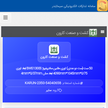
سامانه تدارکات الکترونیکی سیماتِندر
کشت و صنعت کارون
کشت و صنعت کارون
50 ست (ست دو عددی) توری ماشین سانتریفیوژ BWS1300S ابعاد توری
4090mm*1045mm*0/75 ابعاد مش 4mm*0/37mm
شماره استعلام:
KARUN-2350-54040658
گروه:
سایر