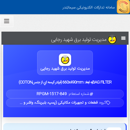
سامانه تدارکات الکترونیکی سیماتِندر
مدیریت تولید برق شهید رجایی
مدیریت تولید برق شهید رجایی
BAG FILTERبه ابعاد: 660x490mm (فيلتر كيسه اي از جنسCOTON)
شماره استعلام:
RPGM-1517-849
گروه:
قطعات و تجهیزات مکانیکی (پمپ، بلبرینگ، واشر و ...