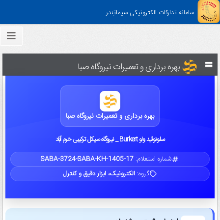
سامانه تدارکات الکترونیکی سیماتِندر
بهره برداری و تعمیرات نیروگاه صبا
بهره برداری و تعمیرات نیروگاه صبا
سلونوئید ولو Burkert _ نیروگاه سیکل ترکیبی خرم آباد
شماره استعلام:
SABA-3724-SABA-KH-1405-17
گروه:
الکترونیک، ابزار دقیق و کنترل