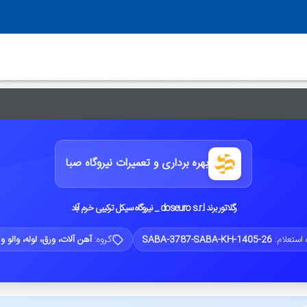
بهره برداری و تعمیرات نیروگاه صبا
رگلاتور برند doseuro s.r.l _ نیروگاه سیکل ترکیبی خرم آباد
 استعلام:
SABA-3787-SABA-KH-1405-26
گروه:
آهن آلات، ورق، لوله، والو و