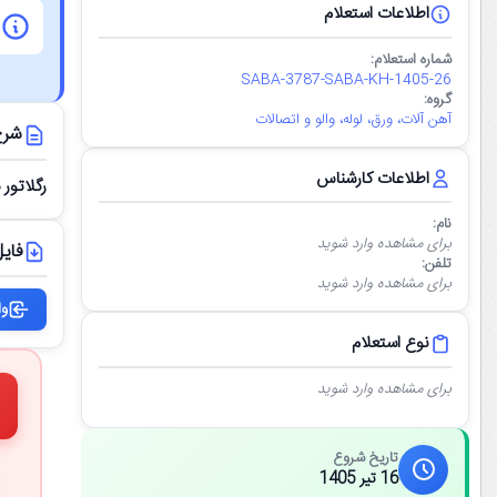
اطلاعات استعلام
شماره استعلام:
SABA-3787-SABA-KH-1405-26
گروه:
آهن آلات، ورق، لوله، والو و اتصالات
شرح
اطلاعات کارشناس
رگلاتور برند doseuro s.r.l _ نیروگاه
نام:
برای مشاهده وارد شوید
فایل
تلفن:
برای مشاهده وارد شوید
وا
نوع استعلام
برای مشاهده وارد شوید
تاریخ شروع
16 تیر 1405