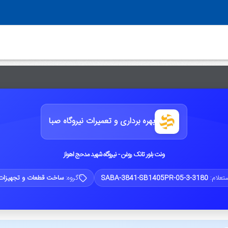
بهره برداری و تعمیرات نیروگاه صبا
ونت بلور تانک روغن - نیروگاه شهید مدحج اهواز
ستعلام:
SABA-3841-SB1405PR-05-3-3180
گروه:
ساخت قطعات و تجهیزات 