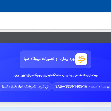
بهره برداری و تعمیرات نیروگاه صبا
نوبت دوم مناقصه عمومی خرید یک دستگاه فلودیوایدر نیروگاه سیکل ترکیبی چابهار
شماره استعلام:
SABA-3859-1405-16
گروه:
الکترونیک، ابزار دقیق و کنترل