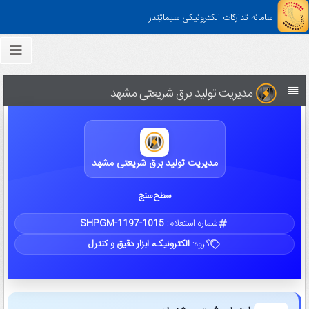
سامانه تدارکات الکترونیکی سیماتِندر
مدیریت تولید برق شریعتی مشهد
مدیریت تولید برق شریعتی مشهد
سطح سنج
شماره استعلام:
SHPGM-1197-1015
گروه:
الکترونیک، ابزار دقیق و کنترل