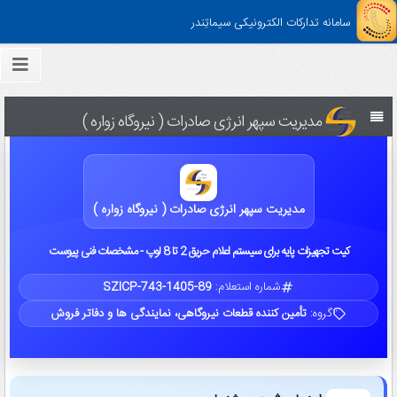
سامانه تدارکات الکترونیکی سیماتِندر
مدیریت سپهر انرژی صادرات ( نیروگاه زواره )
مدیریت سپهر انرژی صادرات ( نیروگاه زواره )
کیت تجهیزات پایه برای سیستم اعلام حریق 2 تا 8 لوپ - مشخصات فنی پیوست
شماره استعلام:
SZICP-743-1405-89
گروه:
تأمین کننده قطعات نیروگاهی، نمایندگی ها و دفاتر فروش